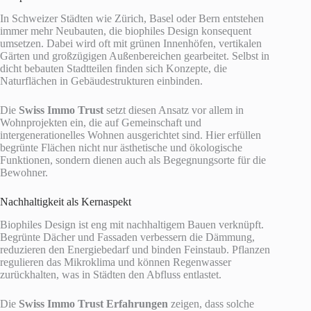
In Schweizer Städten wie Zürich, Basel oder Bern entstehen
immer mehr Neubauten, die biophiles Design konsequent
umsetzen. Dabei wird oft mit grünen Innenhöfen, vertikalen
Gärten und großzügigen Außenbereichen gearbeitet. Selbst in
dicht bebauten Stadtteilen finden sich Konzepte, die
Naturflächen in Gebäudestrukturen einbinden.
Die
Swiss Immo Trust
setzt diesen Ansatz vor allem in
Wohnprojekten ein, die auf Gemeinschaft und
intergenerationelles Wohnen ausgerichtet sind. Hier erfüllen
begrünte Flächen nicht nur ästhetische und ökologische
Funktionen, sondern dienen auch als Begegnungsorte für die
Bewohner.
Nachhaltigkeit als Kernaspekt
Biophiles Design ist eng mit nachhaltigem Bauen verknüpft.
Begrünte Dächer und Fassaden verbessern die Dämmung,
reduzieren den Energiebedarf und binden Feinstaub. Pflanzen
regulieren das Mikroklima und können Regenwasser
zurückhalten, was in Städten den Abfluss entlastet.
Die
Swiss Immo Trust Erfahrungen
zeigen, dass solche