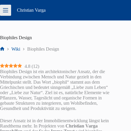
Zum
Inhalt
Christian
Varga
springen
Biophiles Design
Wiki
Biophiles Design
Start
4.8
(
12
)
Biophiles Design ist ein architektonischer Ansatz, der die
Verbindung zwischen Mensch und Natur gezielt in den
Mittelpunkt stellt. Das Wort „biophil“ stammt aus dem
Griechischen und bedeutet sinngemäß „Liebe zum Leben“
oder „Liebe zur Natur“. Ziel ist es, natürliche Elemente wie
Pflanzen, Wasser, Tageslicht und organische Formen in
gebaute Strukturen zu integrieren, um Wohlbefinden,
Gesundheit und Produktivität zu steigern.
Dieser Ansatz ist in der Immobilienentwicklung längst kein
Randthema mehr. In Projekten von
Christian Varga