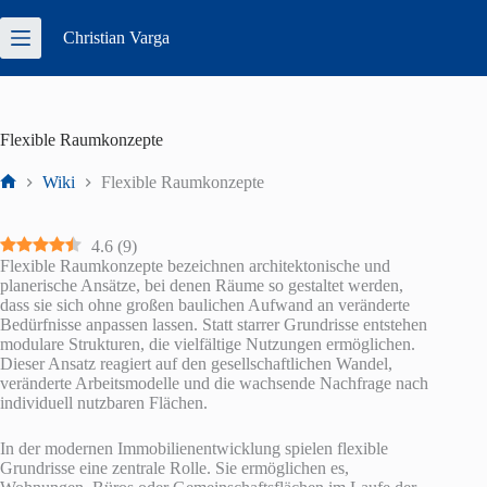
Zum
Inhalt
Christian
Varga
springen
Flexible Raumkonzepte
Wiki
Flexible Raumkonzepte
Start
4.6
(
9
)
Flexible Raumkonzepte bezeichnen architektonische und
planerische Ansätze, bei denen Räume so gestaltet werden,
dass sie sich ohne großen baulichen Aufwand an veränderte
Bedürfnisse anpassen lassen. Statt starrer Grundrisse entstehen
modulare Strukturen, die vielfältige Nutzungen ermöglichen.
Dieser Ansatz reagiert auf den gesellschaftlichen Wandel,
veränderte Arbeitsmodelle und die wachsende Nachfrage nach
individuell nutzbaren Flächen.
In der modernen Immobilienentwicklung spielen flexible
Grundrisse eine zentrale Rolle. Sie ermöglichen es,