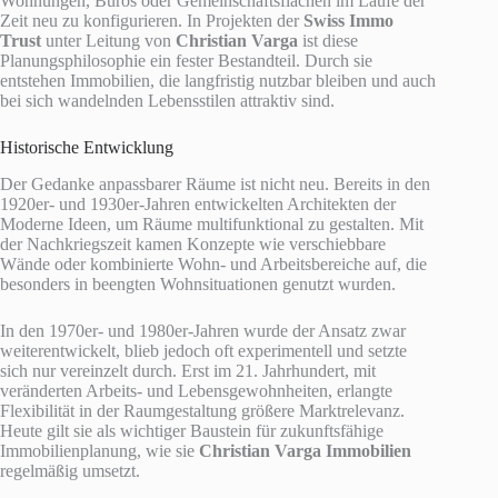
Wohnungen, Büros oder Gemeinschaftsflächen im Laufe der
Zeit neu zu konfigurieren. In Projekten der
Swiss Immo
Trust
unter Leitung von
Christian Varga
ist diese
Planungsphilosophie ein fester Bestandteil. Durch sie
entstehen Immobilien, die langfristig nutzbar bleiben und auch
bei sich wandelnden Lebensstilen attraktiv sind.
Historische Entwicklung
Der Gedanke anpassbarer Räume ist nicht neu. Bereits in den
1920er- und 1930er-Jahren entwickelten Architekten der
Moderne Ideen, um Räume multifunktional zu gestalten. Mit
der Nachkriegszeit kamen Konzepte wie verschiebbare
Wände oder kombinierte Wohn- und Arbeitsbereiche auf, die
besonders in beengten Wohnsituationen genutzt wurden.
In den 1970er- und 1980er-Jahren wurde der Ansatz zwar
weiterentwickelt, blieb jedoch oft experimentell und setzte
sich nur vereinzelt durch. Erst im 21. Jahrhundert, mit
veränderten Arbeits- und Lebensgewohnheiten, erlangte
Flexibilität in der Raumgestaltung größere Marktrelevanz.
Heute gilt sie als wichtiger Baustein für zukunftsfähige
Immobilienplanung, wie sie
Christian Varga Immobilien
regelmäßig umsetzt.